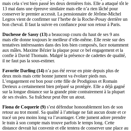
mais cela s’est bien passé les deux dernières fois. Elle a attaqué tôt le
13 mai dans une épreuve similaire mais elle n’a rien lâché pour
conserver le premier accessit. La pensionnaire de Jérôme-Michel
Legros vient de confirmer sur l’herbe de la Roche-Posay derrière un
bon cheval. Il faut la suivre en confiance pour son retour à Paris.
Duchesse de Sassy (13)
a beaucoup couru du haut de ses 9 ans
mais elle donne toujours le meilleur d’elle-même. Elle reste sur des
tentatives intéressantes dans des lots bien composés, face notamment
aux mâles. Maxime Bézier la plaque pour ce bel engagement et la
confie à David Thomain. Malgré la présence de cadettes de qualité,
il ne faut pas la sous-estimer.
Favorite Darling (14)
n’a pas été revue en piste depuis plus de
deux mois mais cette bonne jument va évoluer pieds nus.
L’engagement est bon pour cette fille de Prodigious et Romain
Derieux a certainement bien préparé sa protégée. Elle a déjà gagné
sur la longue distance sur la grande piste contrairement à la plupart
de ses rivales. Sa fraîcheur peut être un atout.
Fiona de Coquerie (9)
s’est défendue honorablement lors de son
retour au trot monté. Sa qualité à l’attelage ne fait aucun doute et ce
tracé un peu moins long va l’avantager. Cette jument adore prendre
le train à son compte mais trouve parfois le temps long. Cette
distance devrait lui convenir et elle tentera de conserver une place au