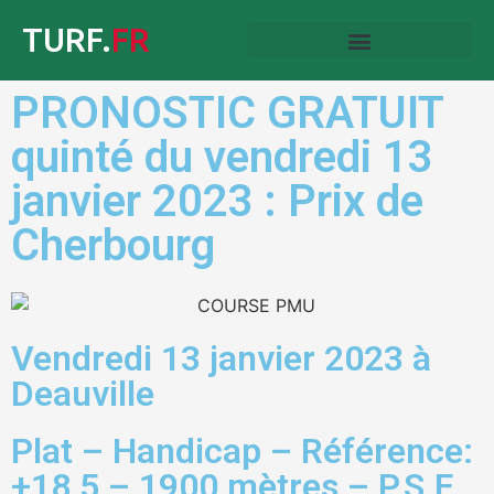
TURF.
FR
PRONOSTIC GRATUIT
quinté du vendredi 13
janvier 2023 : Prix de
Cherbourg
Vendredi 13 janvier 2023 à
Deauville
Plat – Handicap – Référence:
+18,5 – 1900 mètres – P.S.F.