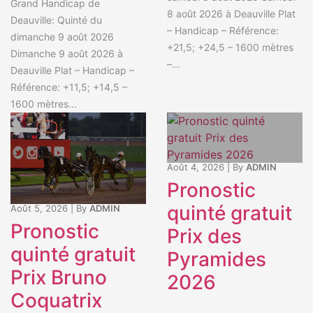
Grand Handicap de
8 août 2026 à Deauville Plat
Deauville: Quinté du
– Handicap – Référence:
dimanche 9 août 2026
+21,5; +24,5 – 1600 mètres
Dimanche 9 août 2026 à
–...
Deauville Plat – Handicap –
Référence: +11,5; +14,5 –
1600 mètres...
Août 4, 2026
|
By
ADMIN
Pronostic
quinté gratuit
Août 5, 2026
|
By
ADMIN
Pronostic
Prix des
quinté gratuit
Pyramides
Prix Bruno
2026
Coquatrix