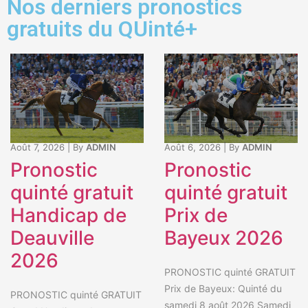
Nos derniers pronostics
gratuits du QUinté+
Août 7, 2026
|
By
ADMIN
Août 6, 2026
|
By
ADMIN
Pronostic
Pronostic
quinté gratuit
quinté gratuit
Handicap de
Prix de
Deauville
Bayeux 2026
2026
PRONOSTIC quinté GRATUIT
Prix de Bayeux: Quinté du
PRONOSTIC quinté GRATUIT
samedi 8 août 2026 Samedi