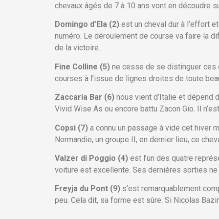
chevaux âgés de 7 à 10 ans vont en découdre sur
Domingo d’Ela (2)
est un cheval dur à l’effort 
numéro. Le déroulement de course va faire la dif
de la victoire.
Fine Colline (5)
ne cesse de se distinguer ces d
courses à l’issue de lignes droites de toute bea
Zaccaria Bar (6)
nous vient d’Italie et dépend 
Vivid Wise As ou encore battu Zacon Gio. Il n’est
Copsi (7)
a connu un passage à vide cet hiver m
Normandie, un groupe II, en dernier lieu, ce cheva
Valzer di Poggio (4)
est l’un des quatre représ
voiture est excellente. Ses dernières sorties ne r
Freyja du Pont (9)
s’est remarquablement compor
peu. Cela dit, sa forme est sûre. Si Nicolas Bazi