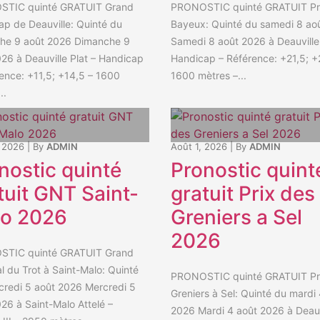
TIC quinté GRATUIT Grand
PRONOSTIC quinté GRATUIT Pr
p de Deauville: Quinté du
Bayeux: Quinté du samedi 8 ao
he 9 août 2026 Dimanche 9
Samedi 8 août 2026 à Deauville 
26 à Deauville Plat – Handicap
Handicap – Référence: +21,5; +
ence: +11,5; +14,5 – 1600
1600 mètres –...
..
 2026
|
By
ADMIN
Août 1, 2026
|
By
ADMIN
nostic quinté
Pronostic quint
tuit GNT Saint-
gratuit Prix des
o 2026
Greniers a Sel
2026
TIC quinté GRATUIT Grand
l du Trot à Saint-Malo: Quinté
PRONOSTIC quinté GRATUIT Pr
credi 5 août 2026 Mercredi 5
Greniers à Sel: Quinté du mardi
26 à Saint-Malo Attelé –
2026 Mardi 4 août 2026 à Deauv