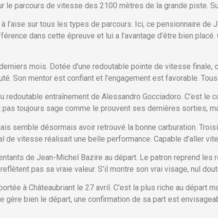
 le parcours de vitesse des 2100 mètres de la grande piste. Sur 
et à l’aise sur tous les types de parcours. Ici, ce pensionnaire de
férence dans cette épreuve et lui a l’avantage d’être bien placé.
erniers mois. Dotée d’une redoutable pointe de vitesse finale, 
uté. Son mentor est confiant et l’engagement est favorable. Tous 
du redoutable entraînement de Alessandro Gocciadoro. C’est le con
 pas toujours sage comme le prouvent ses dernières sorties, mais 
ais semble désormais avoir retrouvé la bonne carburation. Troi
l de vitesse réalisait une belle performance. Capable d’aller vite s
entants de Jean-Michel Bazire au départ. Le patron reprend les r
eflètent pas sa vraie valeur. S’il montre son vrai visage, nul doute
tée à Châteaubriant le 27 avril. C’est la plus riche au départ 
re gère bien le départ, une confirmation de sa part est envisagea