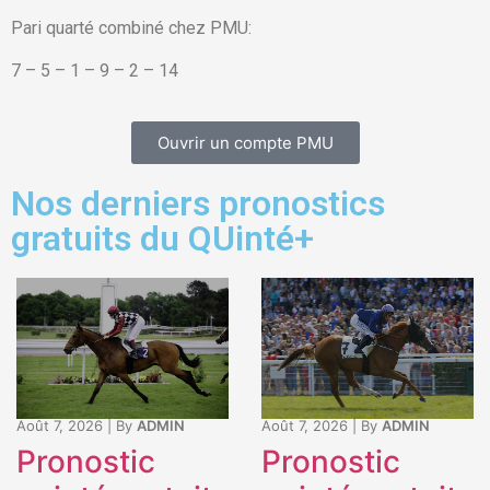
Pari quarté combiné chez PMU:
7 – 5 – 1 – 9 – 2 – 14
Ouvrir un compte PMU
Nos derniers pronostics
gratuits du QUinté+
Août 7, 2026
|
By
ADMIN
Août 7, 2026
|
By
ADMIN
Pronostic
Pronostic