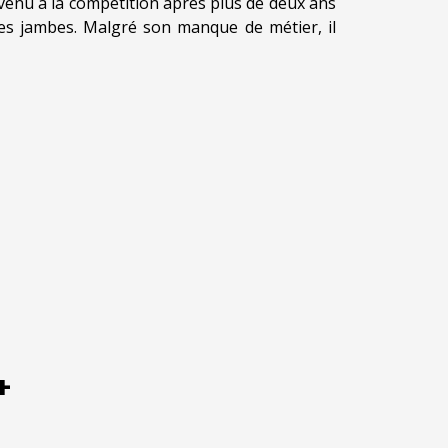
evenu à la compétition après plus de deux ans
les jambes. Malgré son manque de métier, il
+