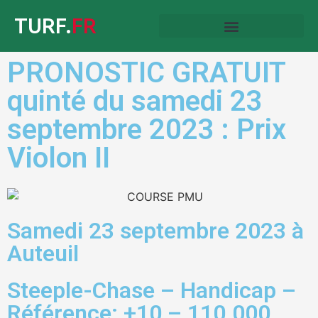
TURF.
FR
PRONOSTIC GRATUIT
quinté du samedi 23
septembre 2023 : Prix
Violon II
Samedi 23 septembre 2023 à
Auteuil
Steeple-Chase – Handicap –
Référence: +10 – 110.000