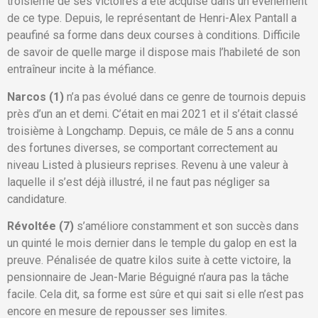
troisième de ses victoires a été acquise dans un événement
de ce type. Depuis, le représentant de Henri-Alex Pantall a
peaufiné sa forme dans deux courses à conditions. Difficile
de savoir de quelle marge il dispose mais l’habileté de son
entraîneur incite à la méfiance.
Narcos (1)
n’a pas évolué dans ce genre de tournois depuis
près d’un an et demi. C’était en mai 2021 et il s’était classé
troisième à Longchamp. Depuis, ce mâle de 5 ans a connu
des fortunes diverses, se comportant correctement au
niveau Listed à plusieurs reprises. Revenu à une valeur à
laquelle il s’est déjà illustré, il ne faut pas négliger sa
candidature.
Révoltée (7)
s’améliore constamment et son succès dans
un quinté le mois dernier dans le temple du galop en est la
preuve. Pénalisée de quatre kilos suite à cette victoire, la
pensionnaire de Jean-Marie Béguigné n’aura pas la tâche
facile. Cela dit, sa forme est sûre et qui sait si elle n’est pas
encore en mesure de repousser ses limites.