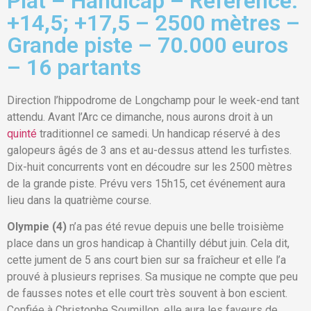
Plat – Handicap – Référence:
+14,5; +17,5 – 2500 mètres –
Grande piste – 70.000 euros
– 16 partants
Direction l’hippodrome de Longchamp pour le week-end tant
attendu. Avant l’Arc ce dimanche, nous aurons droit à un
quinté
traditionnel ce samedi. Un handicap réservé à des
galopeurs âgés de 3 ans et au-dessus attend les turfistes.
Dix-huit concurrents vont en découdre sur les 2500 mètres
de la grande piste. Prévu vers 15h15, cet événement aura
lieu dans la quatrième course.
Olympie (4)
n’a pas été revue depuis une belle troisième
place dans un gros handicap à Chantilly début juin. Cela dit,
cette jument de 5 ans court bien sur sa fraîcheur et elle l’a
prouvé à plusieurs reprises. Sa musique ne compte que peu
de fausses notes et elle court très souvent à bon escient.
Confiée à Christophe Soumillon, elle aura les faveurs de