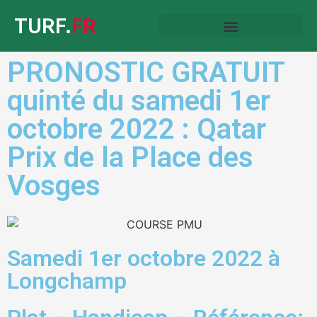
TURF.
FR
PRONOSTIC GRATUIT
quinté du samedi 1er
octobre 2022 : Qatar
Prix de la Place des
Vosges
Samedi 1er octobre 2022 à
Longchamp