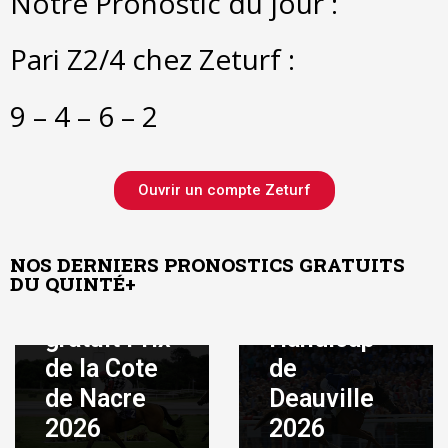
Notre Pronostic du jour :
Pari Z2/4 chez Zeturf :
9 – 4 – 6 – 2
Ouvrir un compte Zeturf
Août 7, 2026
|
By
ADMIN
Août 7, 2026
|
By
Pronostic
ADMIN
NOS DERNIERS PRONOSTICS GRATUITS
Pronostic
quinté
DU QUINTÉ+
quinté
gratuit
gratuit Prix
Handicap
de la Cote
de
de Nacre
Deauville
Août 5, 2026
|
By
ADMIN
2026
2026
Août 6, 2026
|
By
Pronostic
ADMIN