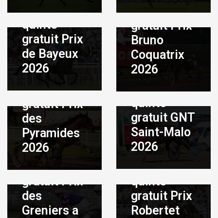
Pronostic
quinté
quinté
gratuit Prix
gratuit Prix
Bruno
de Bayeux
Coquatrix
Août 4, 2026
|
By
ADMIN
2026
2026
Août 3, 2026
|
By
Pronostic
ADMIN
Pronostic
quinté
quinté
gratuit Prix
gratuit GNT
des
Saint-Malo
Pyramides
Août 1, 2026
|
By
ADMIN
2026
2026
Juillet 31, 2026
|
By
Pronostic
ADMIN
quinté
Pronostic
gratuit Prix
quinté
des
gratuit Prix
Greniers a
Robertet