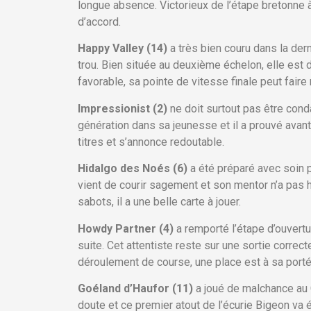
longue absence. Victorieux de l’étape bretonne à Sa
d’accord.
Happy Valley (14)
a très bien couru dans la dern
trou. Bien située au deuxième échelon, elle est 
favorable, sa pointe de vitesse finale peut faire 
Impressionist (2)
ne doit surtout pas être con
génération dans sa jeunesse et il a prouvé avant s
titres et s’annonce redoutable.
Hidalgo des Noés (6)
a été préparé avec soin 
vient de courir sagement et son mentor n’a pas hé
sabots, il a une belle carte à jouer.
Howdy Partner (4)
a remporté l’étape d’ouvert
suite. Cet attentiste reste sur une sortie corre
déroulement de course, une place est à sa porté
Goéland d’Haufor (11)
a joué de malchance au 
doute et ce premier atout de l’écurie Bigeon va év