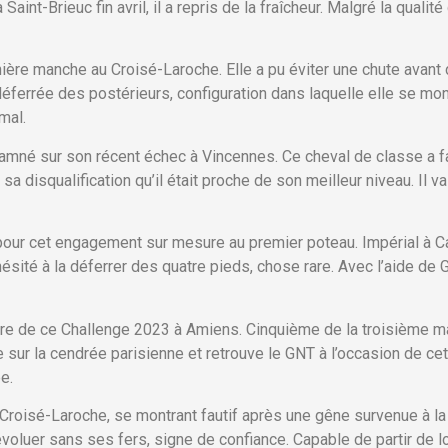
int-Brieuc fin avril, il a repris de la fraîcheur. Malgré la qualité
ière manche au Croisé-Laroche. Elle a pu éviter une chute avant de
déferrée des postérieurs, configuration dans laquelle elle se mo
mal.
damné sur son récent échec à Vincennes. Ce cheval de classe a f
a disqualification qu’il était proche de son meilleur niveau. Il va
pour cet engagement sur mesure au premier poteau. Impérial à Ca
sité à la déferrer des quatre pieds, chose rare. Avec l’aide de G
ure de ce Challenge 2023 à Amiens. Cinquième de la troisième manc
cte sur la cendrée parisienne et retrouve le GNT à l’occasion de
e.
Croisé-Laroche, se montrant fautif après une gêne survenue à la s
oluer sans ses fers, signe de confiance. Capable de partir de loin