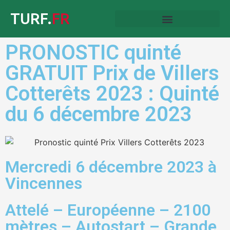
TURF.
FR
PRONOSTIC quinté
GRATUIT Prix de Villers
Cotterêts 2023 : Quinté
du 6 décembre 2023
Mercredi 6 décembre 2023 à
Vincennes
Attelé – Européenne – 2100
mètres – Autostart – Grande