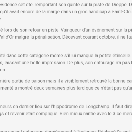
vidence cet été, remportant son quinté sur la piste de Dieppe. D
u’il avait encore de la marge dans un gros handicap à Saint-Clou
é.
 lors de son retour en piste. Vainqueur d’un événement sur la pi
l d’Or malgré la pénalisation. Décevant courant octobre, il ne f
rité dans cette catégorie même s’il lui manque la petite étincel
s, laissant une belle impression. De plus, son entourage n’a pas
on.
ière partie de saison mais il a visiblement retrouvé la bonne ca
imenté a montré deux semaines plus tard que ce n’était pas qu’
eurs en dernier lieu sur l’hippodrome de Longchamp. Il faut dire
s et revenir était compliqué. Bien mieux nantie avec le 3 ce mercr
on nouvel entourage dernièrement à Toulouse. Réclamé l’avant-d