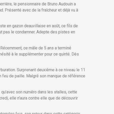
errière, le pensionnaire de Bruno Audouin a
d. Présenté avec de la fraîcheur et déjà vu à
ste en gazon deauvillaise en août, ce fils de
aut pas le condamner. Adepte des pistes en
le. Récemment, ce mâle de 5 ans a terminé
 hésité à le supplémenter pour ce quinté. Dès
rburation. Surprenant deuxième à ce niveau le 11
un feu de paille. Malgré son manque de référence
 qu’avec son numéro dans les stalles, cette
edi, elle n’aura contre elle que de découvrir
ernière fois, son retour dans cette catégorie