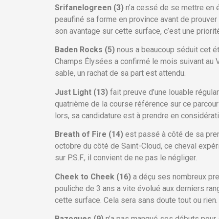
Srifanelogreen (3)
n’a cessé de se mettre en é
peaufiné sa forme en province avant de prouver q
son avantage sur cette surface, c’est une priorit
Baden Rocks (5)
nous a beaucoup séduit cet été
Champs Élysées a confirmé le mois suivant au Va
sable, un rachat de sa part est attendu.
Just Light (13)
fait preuve d’une louable régula
quatrième de la course référence sur ce parcour
lors, sa candidature est à prendre en considérati
Breath of Fire (14)
est passé à côté de sa prem
octobre du côté de Saint-Cloud, ce cheval expér
sur P.S.F., il convient de ne pas le négliger.
Cheek to Cheek (16)
a déçu ses nombreux pren
pouliche de 3 ans a vite évolué aux derniers rang
cette surface. Cela sera sans doute tout ou rien.
Bazoques (9)
n’a pas manqué ses débuts pour s