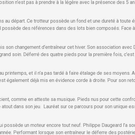
position n’est pas à prendre à la légère avec la présence des 5 an
ns au départ. Ce trotteur possède un fond et une dureté à toute
 il possède des références dans des lots bien composés. Face à s
uis son changement d’entraîneur cet hiver. Son association avec
rand soin. Déferré des quatre pieds pour la première fois, c’es
u printemps, et il n’a pas tardé à faire étalage de ses moyens. A
’est également déjà mis en évidence corde à droite. Pour son ret
cient, comme en atteste sa musique. Pieds nus pour cette confron
re atout dans son jeu. Lauréat sur ce parcours pour son unique es
ui possède un moteur encore tout neuf. Philippe Daugeard l’a sou
e année. Performant lorsque son entraîneur le déferre des postéri