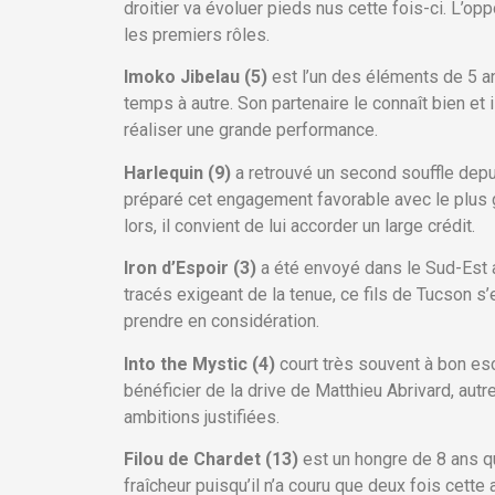
droitier va évoluer pieds nus cette fois-ci. L’op
les premiers rôles.
Imoko Jibelau (5)
est l’un des éléments de 5 a
temps à autre. Son partenaire le connaît bien et
réaliser une grande performance.
Harlequin (9)
a retrouvé un second souffle dep
préparé cet engagement favorable avec le plus g
lors, il convient de lui accorder un large crédit.
Iron d’Espoir (3)
a été envoyé dans le Sud-Est a
tracés exigeant de la tenue, ce fils de Tucson s
prendre en considération.
Into the Mystic (4)
court très souvent à bon es
bénéficier de la drive de Matthieu Abrivard, aut
ambitions justifiées.
Filou de Chardet (13)
est un hongre de 8 ans q
fraîcheur puisqu’il n’a couru que deux fois cett