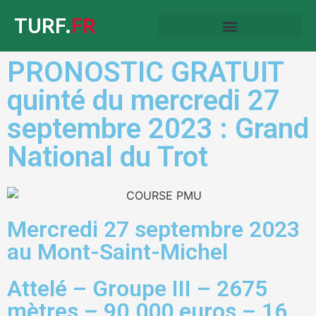
TURF.
FR
PRONOSTIC GRATUIT
quinté du mercredi 27
septembre 2023 : Grand
National du Trot
Mercredi 27 septembre 2023
au Mont-Saint-Michel
Attelé – Groupe III – 2675
mètres – 90.000 euros – 16