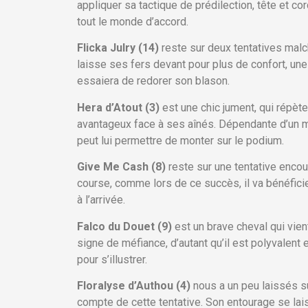
appliquer sa tactique de prédilection, tête et c
tout le monde d’accord.
Flicka Julry (14)
reste sur deux tentatives mal
laisse ses fers devant pour plus de confort, une
essaiera de redorer son blason.
Hera d’Atout (3)
est une chic jument, qui répè
avantageux face à ses aînés. Dépendante d’un met
peut lui permettre de monter sur le podium.
Give Me Cash (8)
reste sur une tentative enco
course, comme lors de ce succès, il va bénéficier
à l’arrivée.
Falco du Douet (9)
est un brave cheval qui vie
signe de méfiance, d’autant qu’il est polyvalent e
pour s’illustrer.
Floralyse d’Authou (4)
nous a un peu laissés su
compte de cette tentative. Son entourage se lais