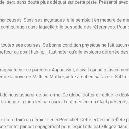
orde, sera sans doute plus adéquat sur cette piste. Présenté avec
chanceuses. Sans ses incartades, elle semblait en mesure de men
 configuration dans laquelle elle possède des références. Pour s
te toutes ses courses. Sa bonne condition physique ne fait aucu
teur au point habile, il faut noter qu’elle évoluera déferrée des
urageante sur ce parcours. Auparavant, il avait gagné plaisamme
 de la drive de Mathieu Mottier, autre atout en sa faveur. S’il t
nt de nous assurer de sa forme. Ce globe-trotter effectue le dép
t s’adapte à tous les parcours. Il est meilleur en étant préservé, 
r notre faim en dernier lieu à Pornichet. Cette échec ne reflète pa
se tenter par cet engagement pour lequel elle est allégée dans s