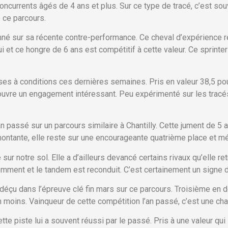
concurrents âgés de 4 ans et plus. Sur ce type de tracé, c’est souv
 ce parcours.
né sur sa récente contre-performance. Ce cheval d’expérience ret
i et ce hongre de 6 ans est compétitif à cette valeur. Ce sprint
es à conditions ces dernières semaines. Pris en valeur 38,5 pou
re un engagement intéressant. Peu expérimenté sur les tracés rec
n passé sur un parcours similaire à Chantilly. Cette jument de 5 
ontante, elle reste sur une encourageante quatrième place et méri
sur notre sol. Elle a d’ailleurs devancé certains rivaux qu’elle 
emment et le tandem est reconduit. C’est certainement un signe 
déçu dans l’épreuve clé fin mars sur ce parcours. Troisième en d
n moins. Vainqueur de cette compétition l’an passé, c’est une c
tte piste lui a souvent réussi par le passé. Pris à une valeur qui 