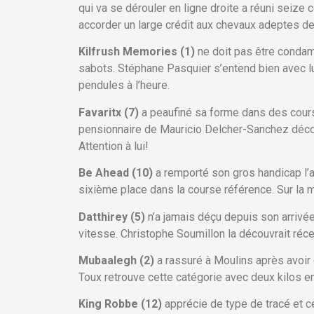
qui va se dérouler en ligne droite a réuni seize 
accorder un large crédit aux chevaux adeptes de
Kilfrush Memories (1)
ne doit pas être condam
sabots. Stéphane Pasquier s’entend bien avec lu
pendules à l’heure.
Favaritx (7)
a peaufiné sa forme dans des cours
pensionnaire de Mauricio Delcher-Sanchez découv
Attention à lui!
Be Ahead (10)
a remporté son gros handicap l’a
sixième place dans la course référence. Sur la m
Datthirey (5)
n’a jamais déçu depuis son arrivée 
vitesse. Christophe Soumillon la découvrait réc
Mubaalegh (2)
a rassuré à Moulins après avoir 
Toux retrouve cette catégorie avec deux kilos e
King Robbe (12)
apprécie de type de tracé et ce