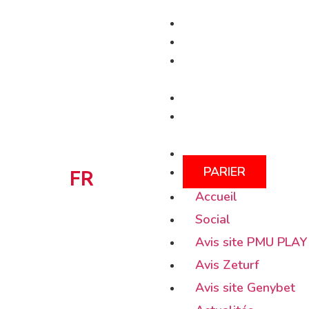
Accueil
Social
Avis site PMU
PLAY
Avis Zeturf
Avis site
Genybet
Actualités
PARIER
TURF.
FR
Accueil
Social
Avis site PMU PLAY
Avis Zeturf
Avis site Genybet