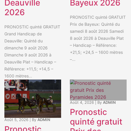
Deauville
Bayeux 2026
2026
PRONOSTIC quinté GRATUIT
Prix de Bayeux: Quinté du
PRONOSTIC quinté GRATUIT
samedi 8 août 2026 Samedi
Grand Handicap de
8 août 2026 à Deauville Plat
Deauville: Quinté du
– Handicap – Référence:
dimanche 9 août 2026
+21,5; +24,5 – 1600 mètres
Dimanche 9 août 2026 à
–...
Deauville Plat – Handicap –
Référence: +11,5; +14,5 –
1600 mètres...
Août 4, 2026
|
By
ADMIN
Pronostic
quinté gratuit
Août 5, 2026
|
By
ADMIN
Pronostic