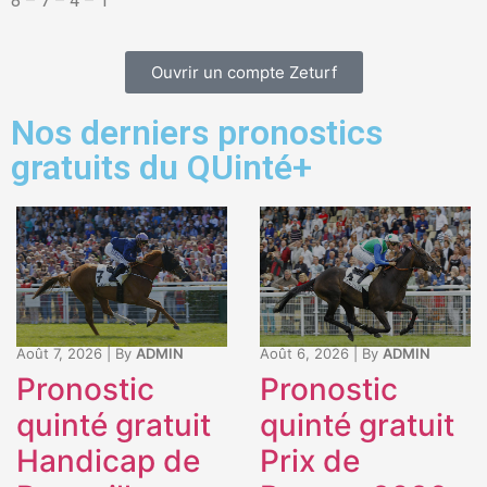
8 – 7 – 4 – 1
Ouvrir un compte Zeturf
Nos derniers pronostics
gratuits du QUinté+
Août 7, 2026
|
By
ADMIN
Août 6, 2026
|
By
ADMIN
Pronostic
Pronostic
quinté gratuit
quinté gratuit
Handicap de
Prix de