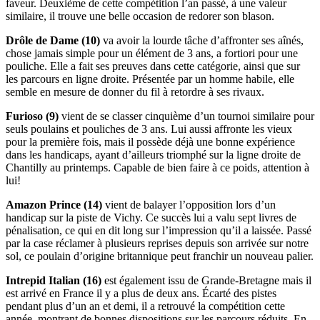
faveur. Deuxième de cette compétition l’an passé, à une valeur
similaire, il trouve une belle occasion de redorer son blason.
Drôle de Dame (10)
va avoir la lourde tâche d’affronter ses aînés,
chose jamais simple pour un élément de 3 ans, a fortiori pour une
pouliche. Elle a fait ses preuves dans cette catégorie, ainsi que sur
les parcours en ligne droite. Présentée par un homme habile, elle
semble en mesure de donner du fil à retordre à ses rivaux.
Furioso (9)
vient de se classer cinquième d’un tournoi similaire pour
seuls poulains et pouliches de 3 ans. Lui aussi affronte les vieux
pour la première fois, mais il possède déjà une bonne expérience
dans les handicaps, ayant d’ailleurs triomphé sur la ligne droite de
Chantilly au printemps. Capable de bien faire à ce poids, attention à
lui!
Amazon Prince (14)
vient de balayer l’opposition lors d’un
handicap sur la piste de Vichy. Ce succès lui a valu sept livres de
pénalisation, ce qui en dit long sur l’impression qu’il a laissée. Passé
par la case réclamer à plusieurs reprises depuis son arrivée sur notre
sol, ce poulain d’origine britannique peut franchir un nouveau palier.
Intrepid Italian (16)
est également issu de Grande-Bretagne mais il
est arrivé en France il y a plus de deux ans. Écarté des pistes
pendant plus d’un an et demi, il a retrouvé la compétition cette
année, montrant de bonnes dispositions sur les parcours réduits. En