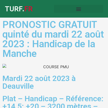
TURF.
FR
PRONOSTIC GRATUIT
quinté du mardi 22 août
2023 : Handicap de la
Manche
Mardi 22 août 2023 à
Deauville
Plat – Handicap – Référence:
+14,5; +20 – 3200 mètres –