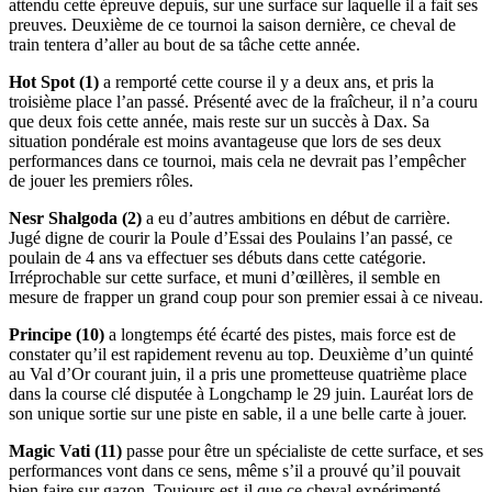
attendu cette épreuve depuis, sur une surface sur laquelle il a fait ses
preuves. Deuxième de ce tournoi la saison dernière, ce cheval de
train tentera d’aller au bout de sa tâche cette année.
Hot Spot (1)
a remporté cette course il y a deux ans, et pris la
troisième place l’an passé. Présenté avec de la fraîcheur, il n’a couru
que deux fois cette année, mais reste sur un succès à Dax. Sa
situation pondérale est moins avantageuse que lors de ses deux
performances dans ce tournoi, mais cela ne devrait pas l’empêcher
de jouer les premiers rôles.
Nesr Shalgoda (2)
a eu d’autres ambitions en début de carrière.
Jugé digne de courir la Poule d’Essai des Poulains l’an passé, ce
poulain de 4 ans va effectuer ses débuts dans cette catégorie.
Irréprochable sur cette surface, et muni d’œillères, il semble en
mesure de frapper un grand coup pour son premier essai à ce niveau.
Principe (10)
a longtemps été écarté des pistes, mais force est de
constater qu’il est rapidement revenu au top. Deuxième d’un quinté
au Val d’Or courant juin, il a pris une prometteuse quatrième place
dans la course clé disputée à Longchamp le 29 juin. Lauréat lors de
son unique sortie sur une piste en sable, il a une belle carte à jouer.
Magic Vati (11)
passe pour être un spécialiste de cette surface, et ses
performances vont dans ce sens, même s’il a prouvé qu’il pouvait
bien faire sur gazon. Toujours est-il que ce cheval expérimenté