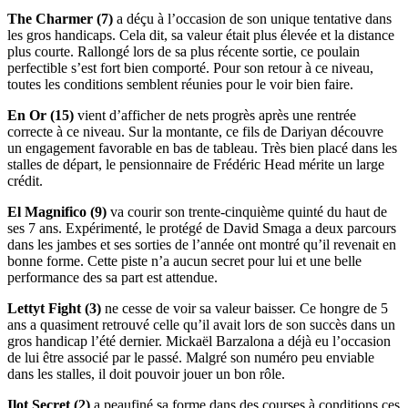
The Charmer (7)
a déçu à l’occasion de son unique tentative dans
les gros handicaps. Cela dit, sa valeur était plus élevée et la distance
plus courte. Rallongé lors de sa plus récente sortie, ce poulain
perfectible s’est fort bien comporté. Pour son retour à ce niveau,
toutes les conditions semblent réunies pour le voir bien faire.
En Or (15)
vient d’afficher de nets progrès après une rentrée
correcte à ce niveau. Sur la montante, ce fils de Dariyan découvre
un engagement favorable en bas de tableau. Très bien placé dans les
stalles de départ, le pensionnaire de Frédéric Head mérite un large
crédit.
El Magnifico (9)
va courir son trente-cinquième quinté du haut de
ses 7 ans. Expérimenté, le protégé de David Smaga a deux parcours
dans les jambes et ses sorties de l’année ont montré qu’il revenait en
bonne forme. Cette piste n’a aucun secret pour lui et une belle
performance des sa part est attendue.
Lettyt Fight (3)
ne cesse de voir sa valeur baisser. Ce hongre de 5
ans a quasiment retrouvé celle qu’il avait lors de son succès dans un
gros handicap l’été dernier. Mickaël Barzalona a déjà eu l’occasion
de lui être associé par le passé. Malgré son numéro peu enviable
dans les stalles, il doit pouvoir jouer un bon rôle.
Ilot Secret (2)
a peaufiné sa forme dans des courses à conditions ces