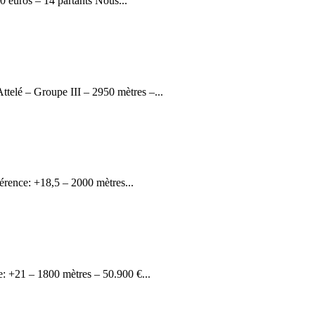
euros – 14 partants Nous...
elé – Groupe III – 2950 mètres –...
rence: +18,5 – 2000 mètres...
 +21 – 1800 mètres – 50.900 €...