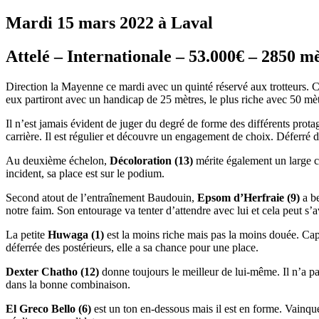
Mardi 15 mars 2022 à Laval
Attelé – Internationale – 53.000€ – 2850 mè
Direction la Mayenne ce mardi avec un quinté réservé aux trotteurs. C’
eux partiront avec un handicap de 25 mètres, le plus riche avec 50 mèt
Il n’est jamais évident de juger du degré de forme des différents protag
carrière. Il est régulier et découvre un engagement de choix. Déferré de
Au deuxième échelon,
Décoloration (13)
mérite également un large cr
incident, sa place est sur le podium.
Second atout de l’entraînement Baudouin,
Epsom d’Herfraie (9)
a be
notre faim. Son entourage va tenter d’attendre avec lui et cela peut s’a
La petite
Huwaga (1)
est la moins riche mais pas la moins douée. Capa
déferrée des postérieurs, elle a sa chance pour une place.
Dexter Chatho (12)
donne toujours le meilleur de lui-même. Il n’a p
dans la bonne combinaison.
El Greco Bello (6)
est un ton en-dessous mais il est en forme. Vainque