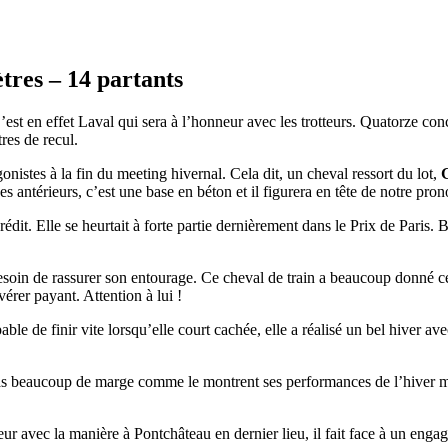
tres – 14 partants
est en effet Laval qui sera à l’honneur avec les trotteurs. Quatorze co
res de recul.
onistes à la fin du meeting hivernal. Cela dit, un cheval ressort du lot,
s antérieurs, c’est une base en béton et il figurera en tête de notre prono
édit. Elle se heurtait à forte partie dernièrement dans le Prix de Paris. B
soin de rassurer son entourage. Ce cheval de train a beaucoup donné cet 
vérer payant. Attention à lui !
ble de finir vite lorsqu’elle court cachée, elle a réalisé un bel hiver a
as beaucoup de marge comme le montrent ses performances de l’hiver mais
ur avec la manière à Pontchâteau en dernier lieu, il fait face à un eng