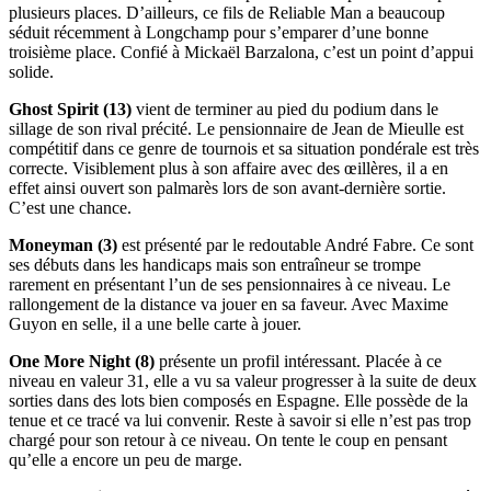
plusieurs places. D’ailleurs, ce fils de Reliable Man a beaucoup
séduit récemment à Longchamp pour s’emparer d’une bonne
troisième place. Confié à Mickaël Barzalona, c’est un point d’appui
solide.
Ghost Spirit (13)
vient de terminer au pied du podium dans le
sillage de son rival précité. Le pensionnaire de Jean de Mieulle est
compétitif dans ce genre de tournois et sa situation pondérale est très
correcte. Visiblement plus à son affaire avec des œillères, il a en
effet ainsi ouvert son palmarès lors de son avant-dernière sortie.
C’est une chance.
Moneyman (3)
est présenté par le redoutable André Fabre. Ce sont
ses débuts dans les handicaps mais son entraîneur se trompe
rarement en présentant l’un de ses pensionnaires à ce niveau. Le
rallongement de la distance va jouer en sa faveur. Avec Maxime
Guyon en selle, il a une belle carte à jouer.
One More Night (8)
présente un profil intéressant. Placée à ce
niveau en valeur 31, elle a vu sa valeur progresser à la suite de deux
sorties dans des lots bien composés en Espagne. Elle possède de la
tenue et ce tracé va lui convenir. Reste à savoir si elle n’est pas trop
chargé pour son retour à ce niveau. On tente le coup en pensant
qu’elle a encore un peu de marge.