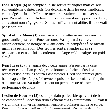
Iban Roque (6)
ne compte que six sorties publiques mais ce sera
son quatrième quinté. Trois fois deuxième dans les gros handicaps,
ce protégé de Julien Mérienne mériterait vraiment de trouver son
jour. Présenté avec de la fraîcheur, ce poulain doué apprécie ce tracé,
autre atout non négligeable. S’il est suffisamment affûté, il ne devrait
pas taper loin.
Spirit of the Moon (1)
a réalisé une prometteuse rentrée dans un
gros handicap sur ce même parcours. Vainqueur à ce niveau la
saison dernière, ce hongre de 4 ans demeure compétitif à ce niveau
malgré la pénalisation. Des progrès sont à attendre après sa
réapparition et nous lui accorderons un large crédit malgré son poids
élevé.
Pearl Tree (5)
n’a jamais déçu cette année. Passée par la case
réclamer en plat l’an passée, cette bonne pouliche a réussi sa
reconversion dans les courses d’obstacles. C’est son premier gros
handicap et elle n’a pas été revue depuis une belle tentative fin juin
dans une Listed. Sa fraîcheur peut lui permettre de réaliser une
performance de choix.
Ilestbo de Houelle (12)
est un poulain perfectible qui vient de bien
se comporter à l’occasion d’un événement à Clairefontaine. C’était il
y a un mois et il va certainement encore progresser sur cette sortie.
Son aptitude à Auteuil reste à démontrer mais c’est sans doute le