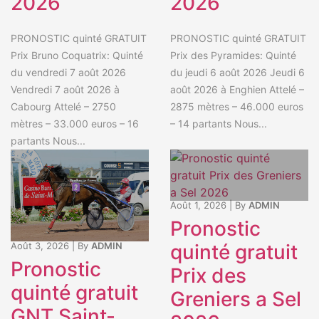
2026
2026
PRONOSTIC quinté GRATUIT
PRONOSTIC quinté GRATUIT
Prix Bruno Coquatrix: Quinté
Prix des Pyramides: Quinté
du vendredi 7 août 2026
du jeudi 6 août 2026 Jeudi 6
Vendredi 7 août 2026 à
août 2026 à Enghien Attelé –
Cabourg Attelé – 2750
2875 mètres – 46.000 euros
mètres – 33.000 euros – 16
– 14 partants Nous...
partants Nous...
Août 1, 2026
|
By
ADMIN
Pronostic
quinté gratuit
Août 3, 2026
|
By
ADMIN
Pronostic
Prix des
quinté gratuit
Greniers a Sel
GNT Saint-