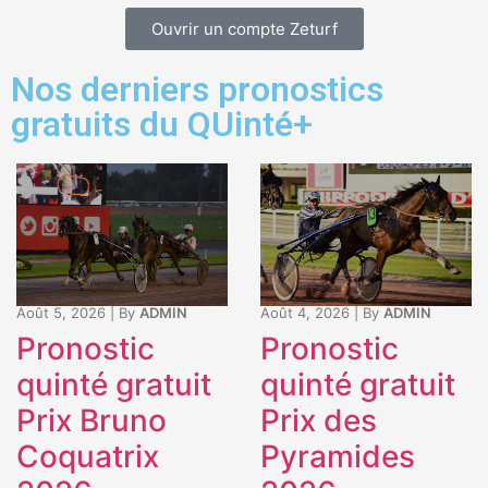
Ouvrir un compte Zeturf
Nos derniers pronostics
gratuits du QUinté+
Août 5, 2026
|
By
ADMIN
Août 4, 2026
|
By
ADMIN
Pronostic
Pronostic
quinté gratuit
quinté gratuit
Prix Bruno
Prix des
Coquatrix
Pyramides