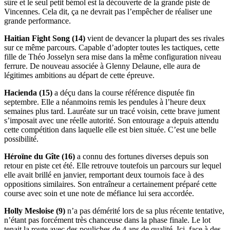
sûre et le seul petit bémol est la découverte de la grande piste de
Vincennes. Cela dit, ça ne devrait pas l’empêcher de réaliser une
grande performance.
Haitian Fight Song (14)
vient de devancer la plupart des ses rivales
sur ce même parcours. Capable d’adopter toutes les tactiques, cette
fille de Théo Josselyn sera mise dans la même configuration niveau
ferrure. De nouveau associée à Glenny Delaune, elle aura de
légitimes ambitions au départ de cette épreuve.
Hacienda (15)
a déçu dans la course référence disputée fin
septembre. Elle a néanmoins remis les pendules à l’heure deux
semaines plus tard. Lauréate sur un tracé voisin, cette brave jument
s’imposait avec une réelle autorité. Son entourage a depuis attendu
cette compétition dans laquelle elle est bien située. C’est une belle
possibilité.
Héroïne du Gîte (16)
a connu des fortunes diverses depuis son
retour en piste cet été. Elle retrouve toutefois un parcours sur lequel
elle avait brillé en janvier, remportant deux tournois face à des
oppositions similaires. Son entraîneur a certainement préparé cette
course avec soin et une note de méfiance lui sera accordée.
Holly Mesloise (9)
n’a pas démérité lors de sa plus récente tentative,
n’étant pas forcément très chanceuse dans la phase finale. Le lot
tenait la route avec des pouliches de 4 ans de qualité. Ici, face à des