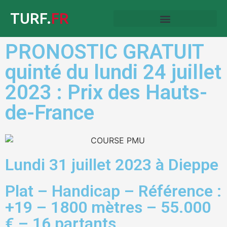
TURF.
FR
PRONOSTIC GRATUIT
quinté du lundi 24 juillet
2023 : Prix des Hauts-
de-France
Lundi 31 juillet 2023 à Dieppe
Plat – Handicap – Référence :
+19 – 1800 mètres – 55.000
€ – 16 partants