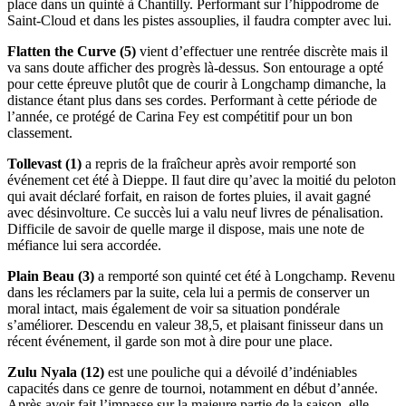
place dans un quinté à Chantilly. Performant sur l’hippodrome de
Saint-Cloud et dans les pistes assouplies, il faudra compter avec lui.
Flatten the Curve (5)
vient d’effectuer une rentrée discrète mais il
va sans doute afficher des progrès là-dessus. Son entourage a opté
pour cette épreuve plutôt que de courir à Longchamp dimanche, la
distance étant plus dans ses cordes. Performant à cette période de
l’année, ce protégé de Carina Fey est compétitif pour un bon
classement.
Tollevast (1)
a repris de la fraîcheur après avoir remporté son
événement cet été à Dieppe. Il faut dire qu’avec la moitié du peloton
qui avait déclaré forfait, en raison de fortes pluies, il avait gagné
avec désinvolture. Ce succès lui a valu neuf livres de pénalisation.
Difficile de savoir de quelle marge il dispose, mais une note de
méfiance lui sera accordée.
Plain Beau (3)
a remporté son quinté cet été à Longchamp. Revenu
dans les réclamers par la suite, cela lui a permis de conserver un
moral intact, mais également de voir sa situation pondérale
s’améliorer. Descendu en valeur 38,5, et plaisant finisseur dans un
récent événement, il garde son mot à dire pour une place.
Zulu Nyala (12)
est une pouliche qui a dévoilé d’indéniables
capacités dans ce genre de tournoi, notamment en début d’année.
Après avoir fait l’impasse sur la majeure partie de la saison, elle