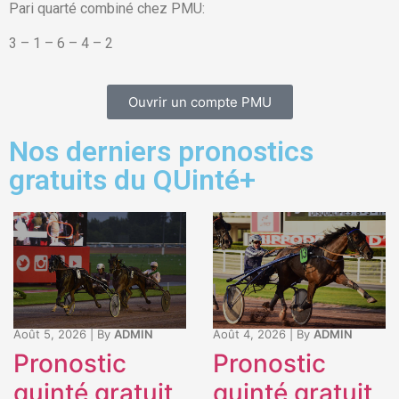
Pari quarté combiné chez PMU:
3 – 1 – 6 – 4 – 2
Ouvrir un compte PMU
Nos derniers pronostics
gratuits du QUinté+
Août 5, 2026
|
By
ADMIN
Août 4, 2026
|
By
ADMIN
Pronostic
Pronostic
quinté gratuit
quinté gratuit