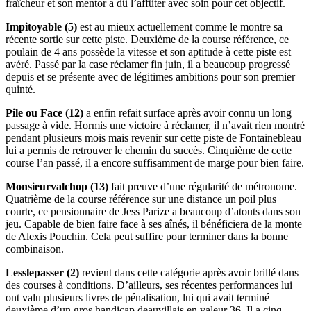
fraîcheur et son mentor a dû l’affûter avec soin pour cet objectif.
Impitoyable (5)
est au mieux actuellement comme le montre sa
récente sortie sur cette piste. Deuxième de la course référence, ce
poulain de 4 ans possède la vitesse et son aptitude à cette piste est
avéré. Passé par la case réclamer fin juin, il a beaucoup progressé
depuis et se présente avec de légitimes ambitions pour son premier
quinté.
Pile ou Face (12)
a enfin refait surface après avoir connu un long
passage à vide. Hormis une victoire à réclamer, il n’avait rien montré
pendant plusieurs mois mais revenir sur cette piste de Fontainebleau
lui a permis de retrouver le chemin du succès. Cinquième de cette
course l’an passé, il a encore suffisamment de marge pour bien faire.
Monsieurvalchop (13)
fait preuve d’une régularité de métronome.
Quatrième de la course référence sur une distance un poil plus
courte, ce pensionnaire de Jess Parize a beaucoup d’atouts dans son
jeu. Capable de bien faire face à ses aînés, il bénéficiera de la monte
de Alexis Pouchin. Cela peut suffire pour terminer dans la bonne
combinaison.
Lesslepasser (2)
revient dans cette catégorie après avoir brillé dans
des courses à conditions. D’ailleurs, ses récentes performances lui
ont valu plusieurs livres de pénalisation, lui qui avait terminé
deuxième d’un gros handicap deauvillais en valeur 36. Il a cinq