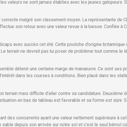
 les valeurs ne sont jamais établies avec les jeunes galopeurs. S
 correcte malgré son classement moyen. La représentante de Ch
ffectue son retour avec une valeur revue à la baisse. Confiée à C
dicaps avec succès cet été. Cette pouliche d’origine britannique
 Le terrain ne devrait pas lui poser de problème tout comme le l
i semble détenir une certaine marge de manœuvre. Ce sont ses p
d’intérêt dans les courses à conditions. Bien placé dans les stall
bon terrain mais difficile d’aller contre sa candidature. Deuxième 
tuation en bas de tableau est favorable et sa forme est sûre. Si l
nt des concurrents ayant une valeur nettement supérieure à celle
n sable depuis son arrivée sur notre sol et c’est le seul bémol c