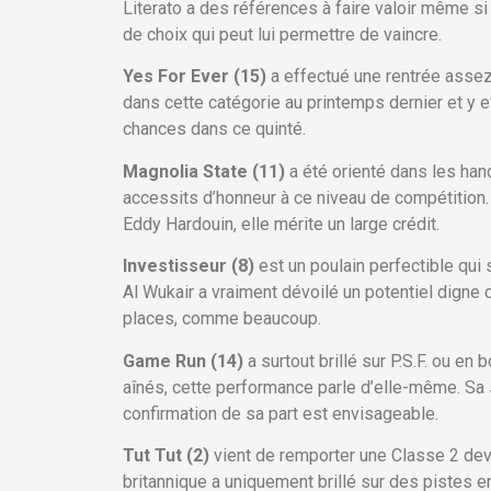
Literato a des références à faire valoir même si
de choix qui peut lui permettre de vaincre.
Yes For Ever (15)
a effectué une rentrée assez
dans cette catégorie au printemps dernier et y e
chances dans ce quinté.
Magnolia State (11)
a été orienté dans les han
accessits d’honneur à ce niveau de compétition.
Eddy Hardouin, elle mérite un large crédit.
Investisseur (8)
est un poulain perfectible qu
Al Wukair a vraiment dévoilé un potentiel digne 
places, comme beaucoup.
Game Run (14)
a surtout brillé sur P.S.F. ou en 
aînés, cette performance parle d’elle-même. Sa si
confirmation de sa part est envisageable.
Tut Tut (2)
vient de remporter une Classe 2 deva
britannique a uniquement brillé sur des pistes e