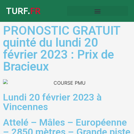
TURF.
FR
PRONOSTIC GRATUIT
quinté du lundi 20
février 2023 : Prix de
Bracieux
Lundi 20 février 2023 à
Vincennes
Attelé – Mâles – Européenne
– 2850 mètres – Grande piste