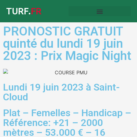
TURF.
FR
PRONOSTIC GRATUIT
quinté du lundi 19 juin
2023 : Prix Magic Night
Lundi 19 juin 2023 à Saint-
Cloud
Plat – Femelles – Handicap –
Référence: +21 – 2000
mètres – 53.000 € – 16