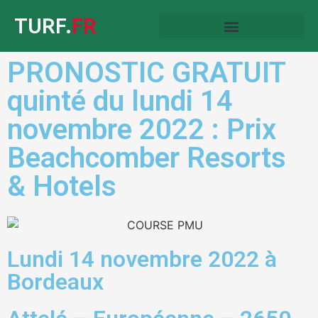
TURF.
FR
PRONOSTIC GRATUIT
quinté du lundi 14
novembre 2022 : Prix
Beachcomber Resorts
& Hotels
Lundi 14 novembre 2022 à
Bordeaux