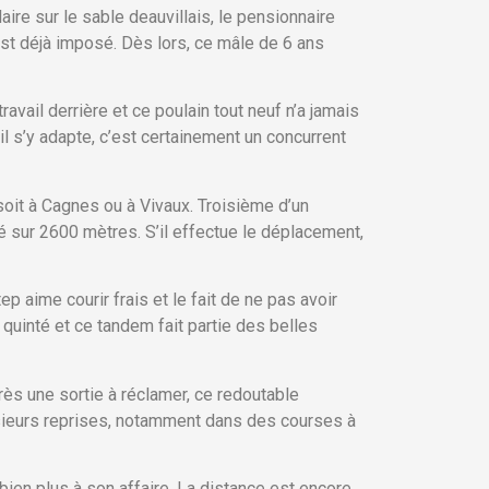
ire sur le sable deauvillais, le pensionnaire
’est déjà imposé. Dès lors, ce mâle de 6 ans
avail derrière et ce poulain tout neuf n’a jamais
il s’y adapte, c’est certainement un concurrent
 soit à Cagnes ou à Vivaux. Troisième d’un
é sur 2600 mètres. S’il effectue le déplacement,
p aime courir frais et le fait de ne pas avoir
quinté et ce tandem fait partie des belles
rès une sortie à réclamer, ce redoutable
lusieurs reprises, notamment dans des courses à
 bien plus à son affaire. La distance est encore