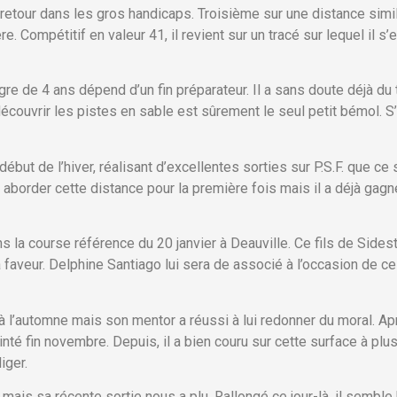
etour dans les gros handicaps. Troisième sur une distance simila
. Compétitif en valeur 41, il revient sur un tracé sur lequel il s
e de 4 ans dépend d’un fin préparateur. Il a sans doute déjà du tr
écouvrir les pistes en sable est sûrement le seul petit bémol. S’
but de l’hiver, réalisant d’excellentes sorties sur P.S.F. que ce
 aborder cette distance pour la première fois mais il a déjà gagn
 la course référence du 20 janvier à Deauville. Ce fils de Sideste
faveur. Delphine Santiago lui sera de associé à l’occasion de ce 
 à l’automne mais son mentor a réussi à lui redonner du moral. Ap
inté fin novembre. Depuis, il a bien couru sur cette surface à p
iger.
mais sa récente sortie nous a plu. Rallongé ce jour-là, il semble