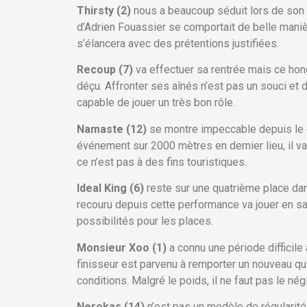
Thirsty (2)
nous a beaucoup séduit lors de son r
d’Adrien Fouassier se comportait de belle manière
s’élancera avec des prétentions justifiées.
Recoup (7)
va effectuer sa rentrée mais ce hongr
déçu. Affronter ses aînés n’est pas un souci et d
capable de jouer un très bon rôle.
Namaste (12)
se montre impeccable depuis le dé
événement sur 2000 mètres en dernier lieu, il va
ce n’est pas à des fins touristiques.
Ideal King (6)
reste sur une quatrième place dans
recouru depuis cette performance va jouer en sa 
possibilités pour les places.
Monsieur Xoo (1)
a connu une période difficile
finisseur est parvenu à remporter un nouveau qu
conditions. Malgré le poids, il ne faut pas le négl
Nerokas (14)
n’est pas un modèle de régularité 