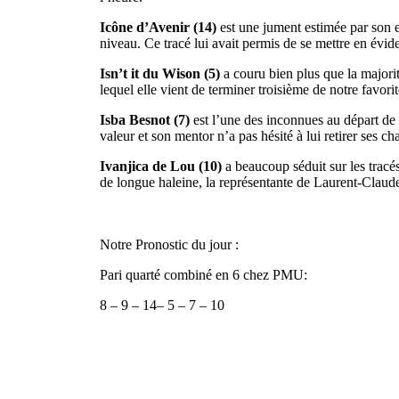
Icône d’Avenir (14)
est une jument estimée par son e
niveau. Ce tracé lui avait permis de se mettre en évide
Isn’t it du Wison (5)
a couru bien plus que la majori
lequel elle vient de terminer troisième de notre favori
Isba Besnot (7)
est l’une des inconnues au départ de c
valeur et son mentor n’a pas hésité à lui retirer ses c
Ivanjica de Lou (10)
a beaucoup séduit sur les tracés
de longue haleine, la représentante de Laurent-Claude 
Notre Pronostic du jour :
Pari quarté combiné en 6 chez PMU:
8 – 9 – 14– 5 – 7 – 10