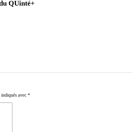
s du QUinté+
t indiqués avec
*