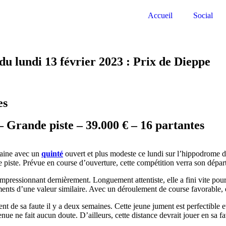
Accueil
Social
undi 13 février 2023 : Prix de Dieppe
es
– Grande piste – 39.000 € – 16 partantes
maine avec un
quinté
ouvert et plus modeste ce lundi sur l’hippodrome d
e piste. Prévue en course d’ouverture, cette compétition verra son dépa
mpressionnant dernièrement. Longuement attentiste, elle a fini vite pour 
ments d’une valeur similaire. Avec un déroulement de course favorable, e
 de sa faute il y a deux semaines. Cette jeune jument est perfectible et 
tenue ne fait aucun doute. D’ailleurs, cette distance devrait jouer en sa f