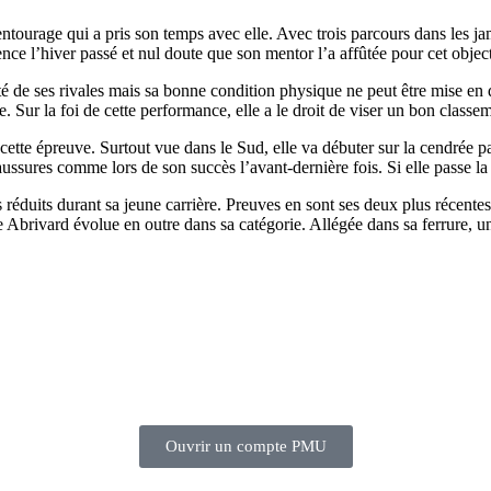
ntourage qui a pris son temps avec elle. Avec trois parcours dans les jamb
nce l’hiver passé et nul doute que son mentor l’a affûtée pour cet objecti
té de ses rivales mais sa bonne condition physique ne peut être mise en
te. Sur la foi de cette performance, elle a le droit de viser un bon clas
ette épreuve. Surtout vue dans le Sud, elle va débuter sur la cendrée par
haussures comme lors de son succès l’avant-dernière fois. Si elle passe la
 réduits durant sa jeune carrière. Preuves en sont ses deux plus récente
Abrivard évolue en outre dans sa catégorie. Allégée dans sa ferrure, une
Ouvrir un compte PMU