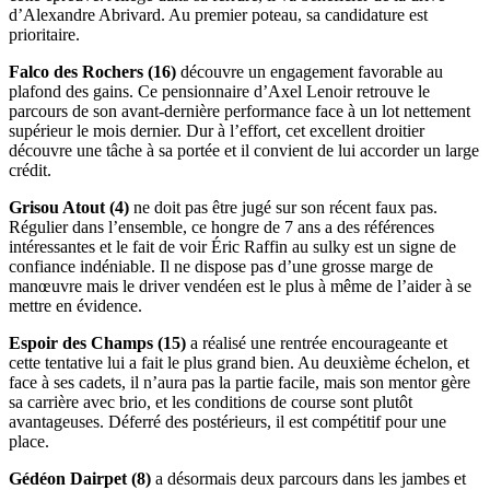
d’Alexandre Abrivard. Au premier poteau, sa candidature est
prioritaire.
Falco des Rochers (16)
découvre un engagement favorable au
plafond des gains. Ce pensionnaire d’Axel Lenoir retrouve le
parcours de son avant-dernière performance face à un lot nettement
supérieur le mois dernier. Dur à l’effort, cet excellent droitier
découvre une tâche à sa portée et il convient de lui accorder un large
crédit.
Grisou Atout (4)
ne doit pas être jugé sur son récent faux pas.
Régulier dans l’ensemble, ce hongre de 7 ans a des références
intéressantes et le fait de voir Éric Raffin au sulky est un signe de
confiance indéniable. Il ne dispose pas d’une grosse marge de
manœuvre mais le driver vendéen est le plus à même de l’aider à se
mettre en évidence.
Espoir des Champs (15)
a réalisé une rentrée encourageante et
cette tentative lui a fait le plus grand bien. Au deuxième échelon, et
face à ses cadets, il n’aura pas la partie facile, mais son mentor gère
sa carrière avec brio, et les conditions de course sont plutôt
avantageuses. Déferré des postérieurs, il est compétitif pour une
place.
Gédéon Dairpet (8)
a désormais deux parcours dans les jambes et