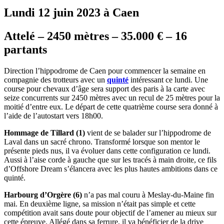
Lundi 12 juin 2023 à Caen
Attelé – 2450 mètres – 35.000 € – 16
partants
Direction l’hippodrome de Caen pour commencer la semaine en
compagnie des trotteurs avec un
quinté
intéressant ce lundi. Une
course pour chevaux d’âge sera support des paris à la carte avec
seize concurrents sur 2450 mètres avec un recul de 25 mètres pour la
moitié d’entre eux. Le départ de cette quatrième course sera donné à
l’aide de l’autostart vers 18h00.
Hommage de Tillard (1)
vient de se balader sur l’hippodrome de
Laval dans un sacré chrono. Transformé lorsque son mentor le
présente pieds nus, il va évoluer dans cette configuration ce lundi.
Aussi à l’aise corde à gauche que sur les tracés à main droite, ce fils
d’Offshore Dream s’élancera avec les plus hautes ambitions dans ce
quinté.
Harbourg d’Orgère (6)
n’a pas mal couru à Meslay-du-Maine fin
mai. En deuxième ligne, sa mission n’était pas simple et cette
compétition avait sans doute pour objectif de l’amener au mieux sur
cette épreuve. Allégé dans sa ferrure, il va bénéficier de la drive