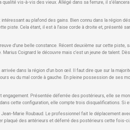
a qualité vis-à-vis des vieux. Allégé dans sa ferrure, il s’élance
ntéressant au plafond des gains. Bien connu dans la région déso
e piste. Cela étant, il est à l’aise corde à droite et, présenté san
t preuve d’une belle constance. Récent deuxième sur cette piste,
. Marius Coignard le découvre mais c’est un jeune de talent. Dès
 arrivée dans la région d’un bon œil. Il faut dire que sur la majorit
jours eu du mal corde à gauche. En pleine possession de ses moyen
t engagement. Présentée déferrée des postérieurs, elle se montr
ns cette configuration, elle compte trois disqualifications. Si el
 Jean-Marie Roubaud. Le professionnel fait le déplacement avec
er plaqué des antérieurs et déferré des postérieurs cette fois-ci. 