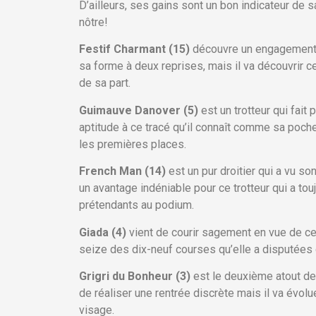
D’ailleurs, ses gains sont un bon indicateur de s
nôtre!
Festif Charmant (15)
découvre un engagement i
sa forme à deux reprises, mais il va découvrir cett
de sa part.
Guimauve Danover (5)
est un trotteur qui fai
aptitude à ce tracé qu’il connaît comme sa poche
les premières places.
French Man (14)
est un pur droitier qui a vu son
un avantage indéniable pour ce trotteur qui a tou
prétendants au podium.
Giada (4)
vient de courir sagement en vue de ce
seize des dix-neuf courses qu’elle a disputées da
Grigri du Bonheur (3)
est le deuxième atout de
de réaliser une rentrée discrète mais il va évolu
visage.