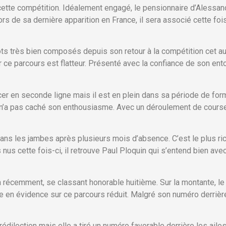
cette compétition. Idéalement engagé, le pensionnaire d’Alessan
lors de sa dernière apparition en France, il sera associé cette fo
ts très bien composés depuis son retour à la compétition cet 
 parcours est flatteur. Présenté avec la confiance de son entour
cer en seconde ligne mais il est en plein dans sa période de for
 n’a pas caché son enthousiasme. Avec un déroulement de course f
ns les jambes après plusieurs mois d’absence. C’est le plus rich
us cette fois-ci, il retrouve Paul Ploquin qui s’entend bien avec l
a récemment, se classant honorable huitième. Sur la montante, le
re en évidence sur ce parcours réduit. Malgré son numéro derrière 
édilection mais elle a tiré un numéro favorable derrière les ailes 