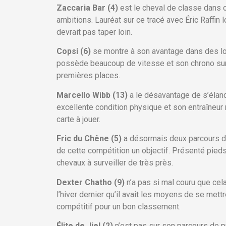
Zaccaria Bar (4)
est le cheval de classe dans 
ambitions. Lauréat sur ce tracé avec Éric Raffin 
devrait pas taper loin.
Copsi (6)
se montre à son avantage dans des lo
possède beaucoup de vitesse et son chrono sur ce
premières places.
Marcello Wibb (13)
a le désavantage de s’élan
excellente condition physique et son entraîneur
carte à jouer.
Fric du Chêne (5)
a désormais deux parcours da
de cette compétition un objectif. Présenté pieds n
chevaux à surveiller de très près.
Dexter Chatho (9)
n’a pas si mal couru que cel
l’hiver dernier qu’il avait les moyens de se mett
compétitif pour un bon classement.
Élite de Jiel (2)
n’est pas sur son parcours de pr