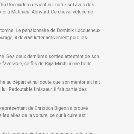
dro Gocciadoro revient sur notre sol avec des
is-ci à Matthieu Abrivard. Ce cheval véloce ne
automne. Le pensionnaire de Dominik Locqueneux
age, il devrait lutter activement pour les
me. Ses deux dernières sorties attestent de son
avorable, ce fils de Raja Mirchi a une belle
e au départ et nul doute que son mentor ait fait
ui. Redoutable finisseur, il fait partie des
 représentant de Christian Bigeon a prouvé
les ailes de la voiture, ce dur à cuire est
de la voiture. En forme ascendante, elle a fini