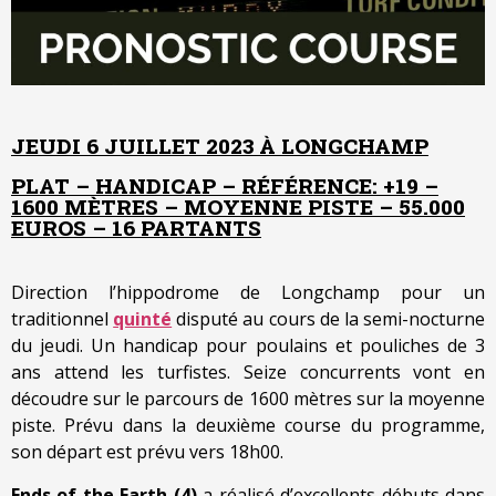
JEUDI 6 JUILLET 2023 À LONGCHAMP
PLAT – HANDICAP – RÉFÉRENCE: +19 –
1600 MÈTRES – MOYENNE PISTE – 55.000
EUROS – 16 PARTANTS
Direction l’hippodrome de Longchamp pour un
traditionnel
quinté
disputé au cours de la semi-nocturne
du jeudi. Un handicap pour poulains et pouliches de 3
ans attend les turfistes. Seize concurrents vont en
découdre sur le parcours de 1600 mètres sur la moyenne
piste. Prévu dans la deuxième course du programme,
son départ est prévu vers 18h00.
Ends of the Earth (4)
a réalisé d’excellents débuts dans