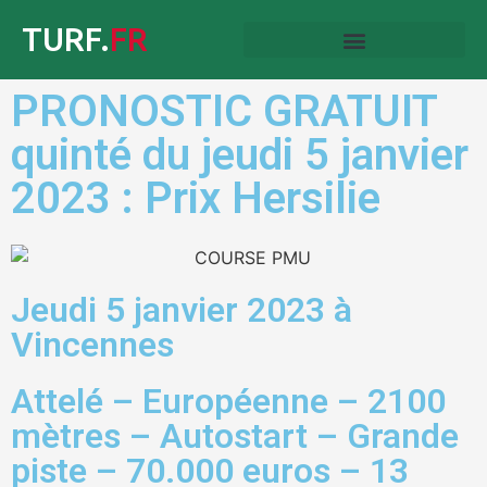
TURF.
FR
PRONOSTIC GRATUIT
quinté du jeudi 5 janvier
2023 : Prix Hersilie
Jeudi 5 janvier 2023 à
Vincennes
Attelé – Européenne – 2100
mètres – Autostart – Grande
piste – 70.000 euros – 13