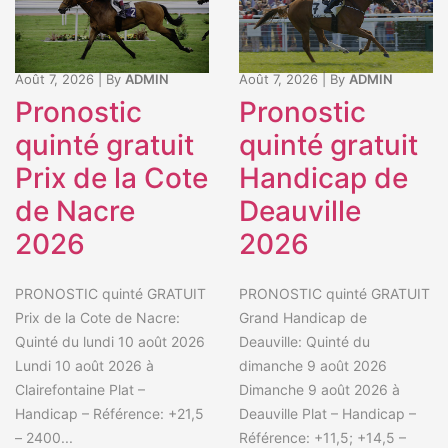
Août 7, 2026
|
By
ADMIN
Août 7, 2026
|
By
ADMIN
Pronostic
Pronostic
quinté gratuit
quinté gratuit
Prix de la Cote
Handicap de
de Nacre
Deauville
2026
2026
PRONOSTIC quinté GRATUIT
PRONOSTIC quinté GRATUIT
Prix de la Cote de Nacre:
Grand Handicap de
Quinté du lundi 10 août 2026
Deauville: Quinté du
Lundi 10 août 2026 à
dimanche 9 août 2026
Clairefontaine Plat –
Dimanche 9 août 2026 à
Handicap – Référence: +21,5
Deauville Plat – Handicap –
– 2400...
Référence: +11,5; +14,5 –