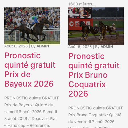
1600 mètres...
Août 6, 2026
|
By
ADMIN
Août 5, 2026
|
By
ADMIN
Pronostic
Pronostic
quinté gratuit
quinté gratuit
Prix de
Prix Bruno
Bayeux 2026
Coquatrix
2026
PRONOSTIC quinté GRATUIT
Prix de Bayeux: Quinté du
PRONOSTIC quinté GRATUIT
samedi 8 août 2026 Samedi
Prix Bruno Coquatrix: Quinté
8 août 2026 à Deauville Plat
du vendredi 7 août 2026
– Handicap – Référence: