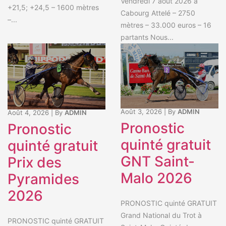
Vendredi 7 août 2026 à
+21,5; +24,5 – 1600 mètres
Cabourg Attelé – 2750
–...
mètres – 33.000 euros – 16
partants Nous...
Août 3, 2026
|
By
ADMIN
Août 4, 2026
|
By
ADMIN
Pronostic
Pronostic
quinté gratuit
quinté gratuit
GNT Saint-
Prix des
Malo 2026
Pyramides
2026
PRONOSTIC quinté GRATUIT
Grand National du Trot à
PRONOSTIC quinté GRATUIT