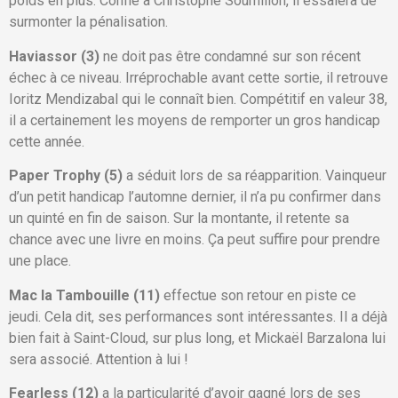
poids en plus. Confié à Christophe Soumillon, il essaiera de
surmonter la pénalisation.
Haviassor (3)
ne doit pas être condamné sur son récent
échec à ce niveau. Irréprochable avant cette sortie, il retrouve
Ioritz Mendizabal qui le connaît bien. Compétitif en valeur 38,
il a certainement les moyens de remporter un gros handicap
cette année.
Paper Trophy (5)
a séduit lors de sa réapparition. Vainqueur
d’un petit handicap l’automne dernier, il n’a pu confirmer dans
un quinté en fin de saison. Sur la montante, il retente sa
chance avec une livre en moins. Ça peut suffire pour prendre
une place.
Mac la Tambouille (11)
effectue son retour en piste ce
jeudi. Cela dit, ses performances sont intéressantes. Il a déjà
bien fait à Saint-Cloud, sur plus long, et Mickaël Barzalona lui
sera associé. Attention à lui !
Fearless (12)
a la particularité d’avoir gagné lors de ses