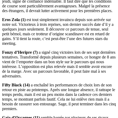
jeudi, signe de confiance indéniable. Il faut dire que les conditions
de course sont particulièrement avantageuses. Malgré la présence
des étrangers, il devrait lutter activement pour les premières places.
Eros Zola (1)
est tout simplement invaincu depuis son arrivée sur
notre sol. Victorieux à trois reprises, son dernier succès date d’il y a
quelques jours seulement. Il découvre ce parcours de tenue, seul
petit bémol, mais ce trotteur d’origine scandinave est en retard de
gains. S’il tient la route, c’est peut-être l’une des futures stars du
meeting.
Fonzy d’Heripre (7)
a signé cinq victoires lors de ses sept dernières
tentatives. Transformé depuis plusieurs semaines, ce hongre de 8 ans
vient de l’emporter dans un bon style sur le parcours qui nous
intéresse. L’opposition est plus relevée mais il semble avoir encore
de la marge. Avec un parcours favorable, il peut faire mal à ses
adversaires.
Fifty Black (14)
a enchaîné les performances de choix lors de son
retour en piste au printemps. Après une longue absence, il rattrape le
temps perdu, mais il est un peu moins dans la cadence ces derniers
temps, se montrant parfois fautif. Cela ne lui enlève rien mais il a
besoin de rassurer son entourage. Sage, il peut terminer dans les cinq
premiers.
Gaia d’Occagnes (11)
semble barrée par plusieurs de ses rivaux