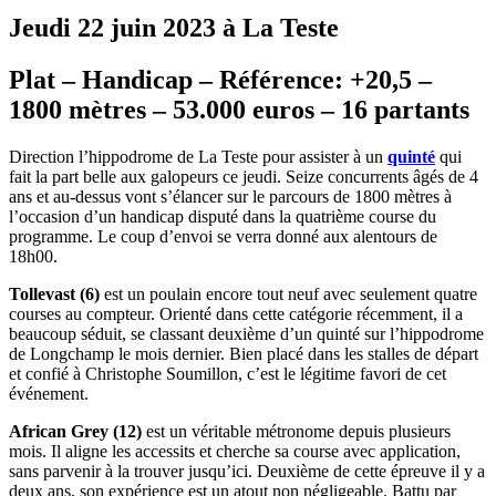
Jeudi 22 juin 2023 à La Teste
Plat – Handicap – Référence: +20,5 –
1800 mètres – 53.000 euros – 16 partants
Direction l’hippodrome de La Teste pour assister à un
quinté
qui
fait la part belle aux galopeurs ce jeudi. Seize concurrents âgés de 4
ans et au-dessus vont s’élancer sur le parcours de 1800 mètres à
l’occasion d’un handicap disputé dans la quatrième course du
programme. Le coup d’envoi se verra donné aux alentours de
18h00.
Tollevast (6)
est un poulain encore tout neuf avec seulement quatre
courses au compteur. Orienté dans cette catégorie récemment, il a
beaucoup séduit, se classant deuxième d’un quinté sur l’hippodrome
de Longchamp le mois dernier. Bien placé dans les stalles de départ
et confié à Christophe Soumillon, c’est le légitime favori de cet
événement.
African Grey (12)
est un véritable métronome depuis plusieurs
mois. Il aligne les accessits et cherche sa course avec application,
sans parvenir à la trouver jusqu’ici. Deuxième de cette épreuve il y a
deux ans, son expérience est un atout non négligeable. Battu par