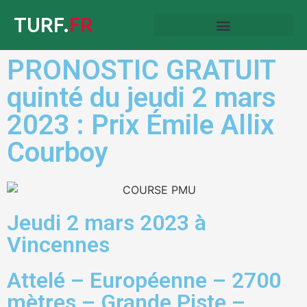
TURF.
FR
PRONOSTIC GRATUIT
quinté du jeudi 2 mars
2023 : Prix Émile Allix
Courboy
Jeudi 2 mars 2023 à
Vincennes
Attelé – Européenne – 2700
mètres – Grande Piste –