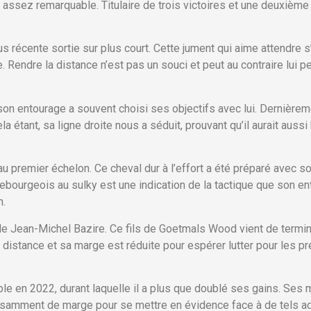
i assez remarquable. Titulaire de trois victoires et une deuxième
us récente sortie sur plus court. Cette jument qui aime attendre 
le. Rendre la distance n’est pas un souci et peut au contraire lui
n entourage a souvent choisi ses objectifs avec lui. Dernièremen
 étant, sa ligne droite nous a séduit, prouvant qu’il aurait auss
 premier échelon. Ce cheval dur à l’effort a été préparé avec so
ebourgeois au sulky est une indication de la tactique que son en
n.
e Jean-Michel Bazire. Ce fils de Goetmals Wood vient de termine
a distance et sa marge est réduite pour espérer lutter pour les pr
le en 2022, durant laquelle il a plus que doublé ses gains. Ses
fisamment de marge pour se mettre en évidence face à de tels ad