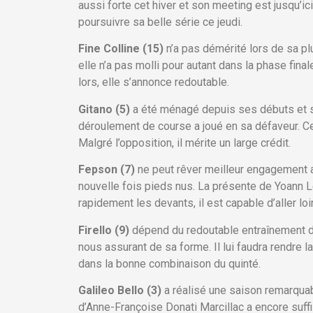
aussi forte cet hiver et son meeting est jusqu’ic
poursuivre sa belle série ce jeudi.
Fine Colline (15)
n’a pas démérité lors de sa pl
elle n’a pas molli pour autant dans la phase fina
lors, elle s’annonce redoutable.
Gitano (5)
a été ménagé depuis ses débuts et so
déroulement de course a joué en sa défaveur. Cela
Malgré l’opposition, il mérite un large crédit.
Fepson (7)
ne peut rêver meilleur engagement au
nouvelle fois pieds nus. La présente de Yoann L
rapidement les devants, il est capable d’aller loi
Firello (9)
dépend du redoutable entraînement d
nous assurant de sa forme. Il lui faudra rendre l
dans la bonne combinaison du quinté.
Galileo Bello (3)
a réalisé une saison remarquab
d’Anne-Françoise Donati Marcillac a encore suf