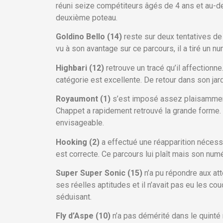
réuni seize compétiteurs âgés de 4 ans et au-de
deuxième poteau.
Goldino Bello (14)
reste sur deux tentatives de
vu à son avantage sur ce parcours, il a tiré un n
Highbari (12)
retrouve un tracé qu’il affectionne
catégorie est excellente. De retour dans son jar
Royaumont (1)
s’est imposé assez plaisamment 
Chappet a rapidement retrouvé la grande forme. S
envisageable.
Hooking (2)
a effectué une réapparition nécessai
est correcte. Ce parcours lui plaît mais son numéro
Super Super Sonic (15)
n’a pu répondre aux att
ses réelles aptitudes et il n’avait pas eu les co
séduisant.
Fly d’Aspe (10)
n’a pas démérité dans le quinté