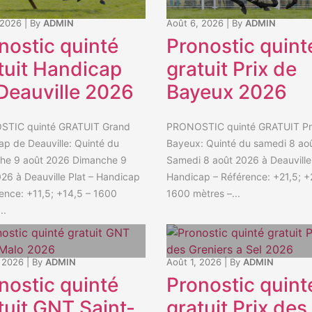
 2026
|
By
ADMIN
Août 6, 2026
|
By
ADMIN
nostic quinté
Pronostic quint
tuit Handicap
gratuit Prix de
Deauville 2026
Bayeux 2026
TIC quinté GRATUIT Grand
PRONOSTIC quinté GRATUIT Pr
p de Deauville: Quinté du
Bayeux: Quinté du samedi 8 ao
he 9 août 2026 Dimanche 9
Samedi 8 août 2026 à Deauville 
26 à Deauville Plat – Handicap
Handicap – Référence: +21,5; +
ence: +11,5; +14,5 – 1600
1600 mètres –...
..
 2026
|
By
ADMIN
Août 1, 2026
|
By
ADMIN
nostic quinté
Pronostic quint
tuit GNT Saint-
gratuit Prix des