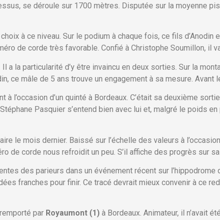
ssus, se déroule sur 1700 mètres. Disputée sur la moyenne piste
 choix à ce niveau. Sur le podium à chaque fois, ce fils d’Anodin
uméro de corde très favorable. Confié à Christophe Soumillon, il 
. Il a la particularité d’y être invaincu en deux sorties. Sur la m
din, ce mâle de 5 ans trouve un engagement à sa mesure. Avant le 
à l’occasion d’un quinté à Bordeaux. C’était sa deuxième sortie
téphane Pasquier s’entend bien avec lui et, malgré le poids en p
re le mois dernier. Baissé sur l’échelle des valeurs à l’occasion
 de corde nous refroidit un peu. S’il affiche des progrès sur sa ren
entes des parieurs dans un événement récent sur l’hippodrome de
udées franches pour finir. Ce tracé devrait mieux convenir à ce re
 remporté par
Royaumont (1)
à Bordeaux. Animateur, il n’avait 