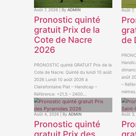
Août 7, 2026
|
By
ADMIN
Août 7,
Pronostic quinté
Pro
gratuit Prix de la
gra
Cote de Nacre
de 
2026
PRONOS
Handica
PRONOSTIC quinté GRATUIT Prix de la
dimanc
Cote de Nacre: Quinté du lundi 10 août
août 20
2026 Lundi 10 août 2026 à
– Référ
Clairefontaine Plat – Handicap –
mètres.
Référence: +21,5 – 2400...
Août 4, 2026
|
By
ADMIN
Août 3,
Pronostic quinté
Pro
gratuit Prix des
gra