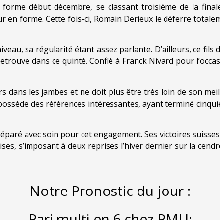
 forme début décembre, se classant troisième de la finale
 en forme. Cette fois-ci, Romain Derieux le déferre totaleme
iveau, sa régularité étant assez parlante. D’ailleurs, ce fils
etrouve dans ce quinté. Confié à Franck Nivard pour l’occa
 dans les jambes et ne doit plus être très loin de son meill
 possède des références intéressantes, ayant terminé cinqu
éparé avec soin pour cet engagement. Ses victoires suisses s
ises, s’imposant à deux reprises l’hiver dernier sur la cend
Notre Pronostic du jour :
Pari multi en 6 chez PMU: