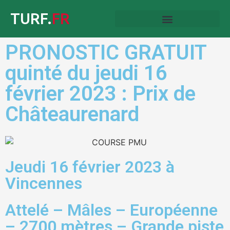
TURF.
FR
PRONOSTIC GRATUIT
quinté du jeudi 16
février 2023 : Prix de
Châteaurenard
Jeudi 16 février 2023 à
Vincennes
Attelé – Mâles – Européenne
– 2700 mètres – Grande piste